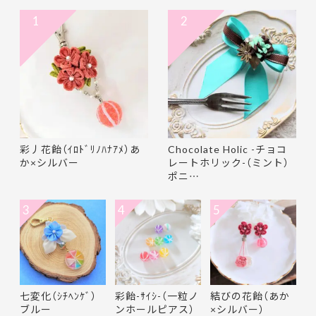
1
2
彩丿花飴（ｲﾛﾄﾞﾘﾉﾊﾅｱﾒ）あ
Chocolate Holic -チョコ
か×シルバー
レートホリック-（ミント）
ポニ…
3
4
5
七変化（ｼﾁﾍﾝｹﾞ）
彩飴-ｻｲｼ-（一粒ノ
結びの花飴（あか
ブルー
ンホールピアス）
×シルバー）