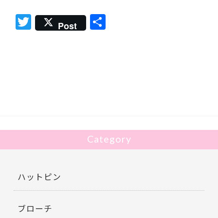
T
共
Post
w
有
itt
er
Category
ハットピン
ブローチ