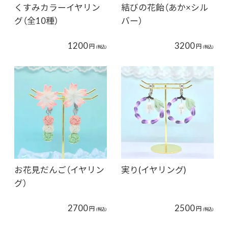
くすみカラーイヤリン
結びの花飴（あか×シル
グ（全10種）
バー）
1200
3200
円
円
(税込)
(税込)
お花見だんご（イヤリン
実り(イヤリング)
グ）
2700
2500
円
円
(税込)
(税込)