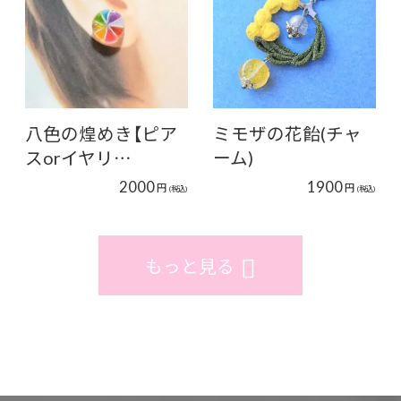
八色の煌めき【ピア
ミモザの花飴(チャ
スorイヤリ…
ーム)
2000
1900
円
円
(税込)
(税込)
もっと見る