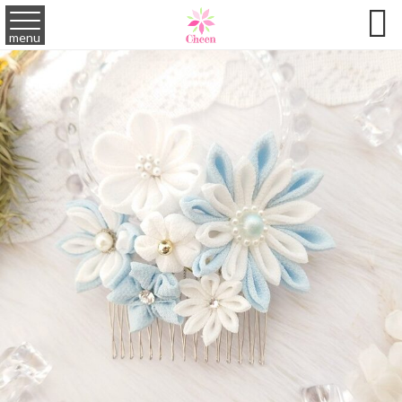

menu
2024,05,05
委託販売…
cafe&gallery LUPOPO様にて委託開始！
2026,01,14
NEWS