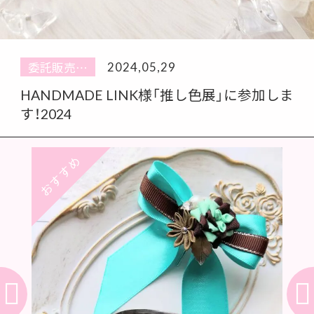
活動休止に関するお知らせ
2024,05,29
委託販売…
HANDMADE LINK様「推し色展」に参加しま
す！2024
2024,05,05
委託販売…
おすすめ
おす
cafe&gallery LUPOPO様にて委託開始！
2026,01,14
NEWS
活動休止に関するお知らせ