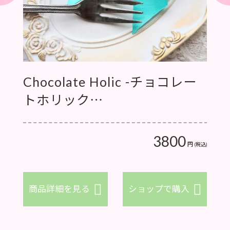
Chocolate Holic -チョコレー
七変
トホリック…
0
3800
円
円
(税込)
(税込)
入
商品詳細を見る
ショップで購入
商