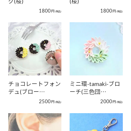
グ(桜)
(桜)
1800
1800
円
円
(税込)
(税込)
チョコレートフォン
ミニ環-tamaki-ブロ
デュ(ブロー…
ーチ(三色団…
2500
2000
円
円
(税込)
(税込)