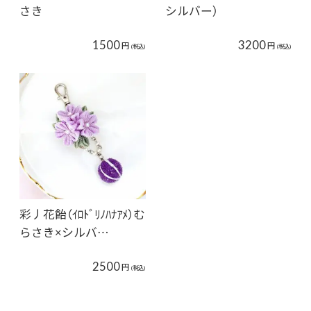
さき
シルバー）
1500
3200
円
円
(税込)
(税込)
彩丿花飴（ｲﾛﾄﾞﾘﾉﾊﾅｱﾒ）む
らさき×シルバ…
2500
円
(税込)