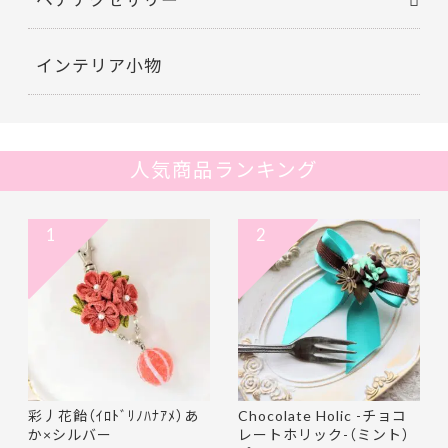
インテリア小物
人気商品ランキング
1
2
彩丿花飴（ｲﾛﾄﾞﾘﾉﾊﾅｱﾒ）あ
Chocolate Holic -チョコ
か×シルバー
レートホリック-（ミント）