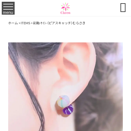

menu
ホーム
>
ITEMS
>
彩飴-ｻｲｼ-（ピアスキャッチ）むらさき