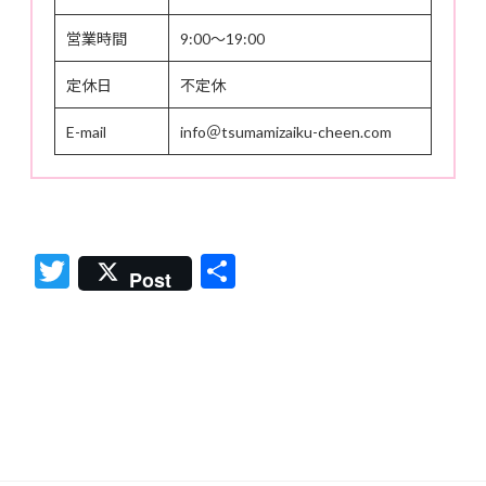
営業時間
9:00〜19:00
定休日
不定休
E-mail
info＠tsumamizaiku-cheen.com
T
共
Post
w
有
itt
er