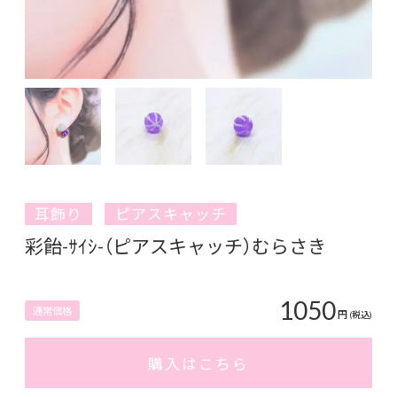
耳飾り
ピアスキャッチ
彩飴-ｻｲｼ-（ピアスキャッチ）むらさき
1050
通常価格
円
(税込)
購入はこちら