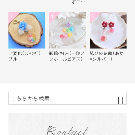
ポニ…
3
4
5
七変化（ｼﾁﾍﾝｹﾞ）
彩飴-ｻｲｼ-（一粒ノ
結びの花飴（あか
ブルー
ンホールピアス）
×シルバー）