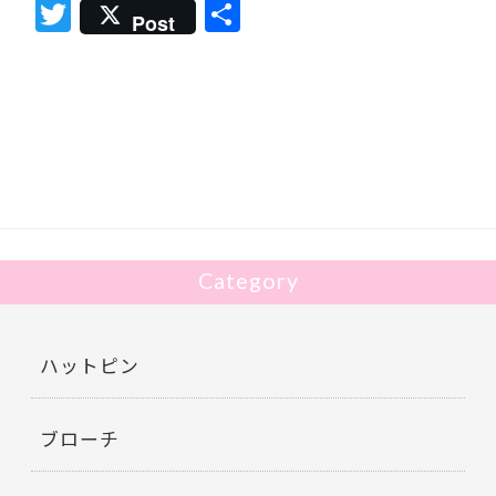
T
共
Post
w
有
itt
er
Category
ハットピン
ブローチ