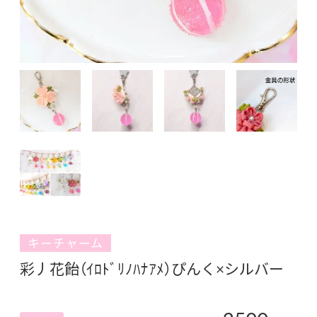
キーチャーム
彩丿花飴（ｲﾛﾄﾞﾘﾉﾊﾅｱﾒ）ぴんく×シルバー