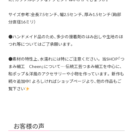
サイズ参考：全長7.5センチ、幅2.5センチ、厚み1.5センチ（飴部
分直径16ミリ）
●ハンドメイド品のため、多少の接着剤のはみ出しや生地のほ
つれ等についてはご了承願います。
●素材の特性上、水濡れには特にご注意ください。 当SHOP「つ
まみ細工 Cheen」について… 伝統工芸つまみ細工を中心に、
和ポップ＆洋風のアクセサリーや小物を作っています。 新作も
続々追加中！ よろしければショップページより、他の作品もご
覧下さい
お客様の声