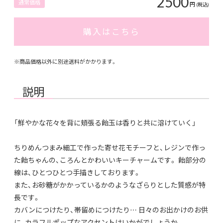
2500
通常価格
円
(税込)
購入はこちら
※商品価格以外に別途送料がかかります。
説明
「鮮やかな花々を背に頬張る飴玉は香りと共に溶けていく」
ちりめんつまみ細工で作った寄せ花モチーフと、レジンで作っ
た飴ちゃんの、ころんとかわいいキーチャームです。 飴部分の
線は、ひとつひとつ手描きしております。
また、お砂糖がかかっているかのようなざらりとした質感が特
長です。
カバンにつけたり、帯留めにつけたり… 日々のお出かけのお供
に、カラフルポップなアクセントはいかがでしょうか。