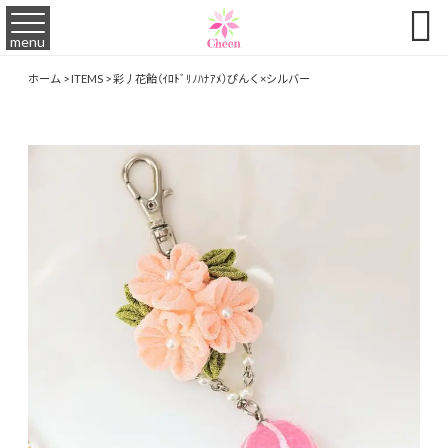

menu
ホーム
>
ITEMS
>
彩丿花飴（ｲﾛﾄﾞﾘﾉﾊﾅｱﾒ）ぴんく×シルバー