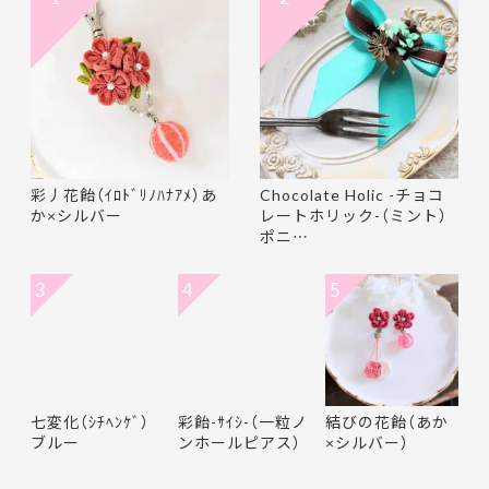
彩丿花飴（ｲﾛﾄﾞﾘﾉﾊﾅｱﾒ）あ
Chocolate Holic -チョコ
か×シルバー
レートホリック-（ミント）
ポニ…
3
4
5
七変化（ｼﾁﾍﾝｹﾞ）
彩飴-ｻｲｼ-（一粒ノ
結びの花飴（あか
ブルー
ンホールピアス）
×シルバー）