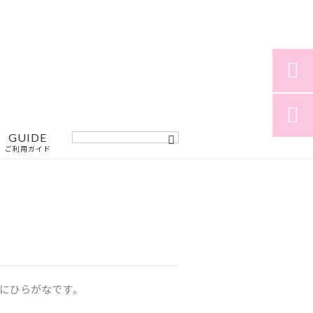


GUIDE
ご利用ガイド
にひらがなです。