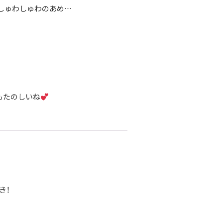
しゅわしゅわのあめ…
もたのしいね
き！