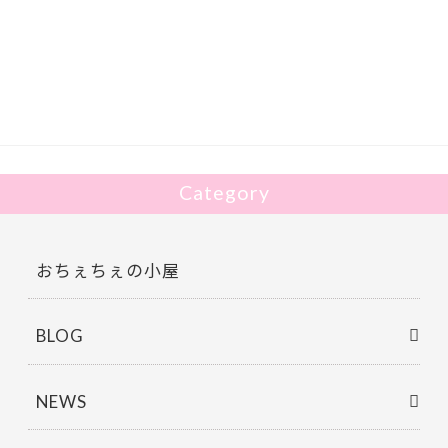
itt
er
Category
おちぇちぇの小屋
BLOG
NEWS