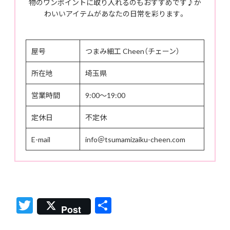
物のワンポイントに取り入れるのもおすすめです♪か
わいいアイテムがあなたの日常を彩ります。
屋号
つまみ細工 Cheen（チェーン）
所在地
埼玉県
営業時間
9:00〜19:00
定休日
不定休
E-mail
info＠tsumamizaiku-cheen.com
T
共
Post
w
有