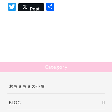
T
共
Post
w
有
itt
er
Category
おちぇちぇの小屋
BLOG