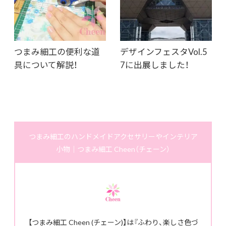
つまみ細工の便利な道
デザインフェスタVol.5
具について解説！
7に出展しました！
つまみ細工のハンドメイドアクセサリーやインテリア
小物｜つまみ細工 Cheen（チェーン）
【つまみ細工 Cheen (チェーン)】は『ふわり、楽しさ色づ