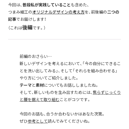
今回は、
普段私が実践していること
も含めた、
つまみ細工の
オリジナルデザインの考え方
を、前後編の
二つの
記事
でお届けします！
後編
（これは
です。）
前編のおさらい…
新しいデザインを考えるにおいて、「今の自分にできるこ
とを洗い出してみる」、そして「それらを組み合わせる」
やり方についてご紹介しました。
テーマ
と
素材
についてもお話ししましたね。
そして、新しいものを生み出すためには、
焦らずじっくり
と腰を据えて取り組む
ことがコツです。
今回のお話も、合うか合わないかはあなた次第。
ぜひ
参考として
読んでみてくださいね。