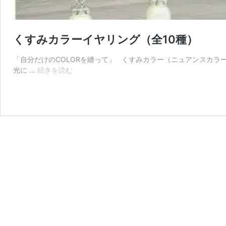
くすみカラーイヤリング（全10種）
「自分だけのCOLORを纏って」 くすみカラー（ニュアンスカ
く
光に …
続きを読む
す
み
カ
ラ
ー
イ
ヤ
リ
ン
グ
（全
10
種）